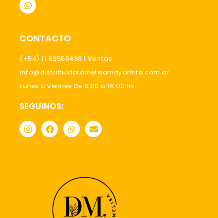
W
h
a
t
s
CONTACTO
a
p
p
(+54) 11 62555498 | Ventas
info@distribuidoramelisamayorista.com.ar
Lunes a Viernes De 8:00 a 16:00 hs.
SEGUINOS:
I
F
W
E
n
a
h
n
s
c
a
v
t
e
t
e
a
b
s
l
g
o
a
o
r
o
p
p
a
k
p
e
m