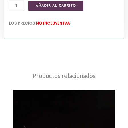
Carbon
AÑADIR AL CARRITO
redondo
neutro
LOS PRECIOS
NO INCLUYEN IVA
x
12
unid.
Sagrada
Madre
cantidad
Productos relacionados