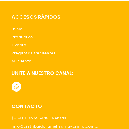
ACCESOS RÁPIDOS
Inicio
Productos
Carrito
Preguntas frecuentes
Mi cuenta
UNITE A NUESTRO CANAL:
W
h
a
t
s
CONTACTO
a
p
p
(+54) 11 62555498 | Ventas
info@distribuidoramelisamayorista.com.ar