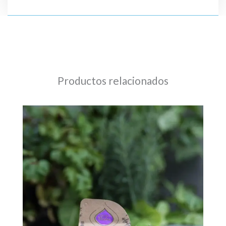
Sagrada
Madre
cantidad
Productos relacionados