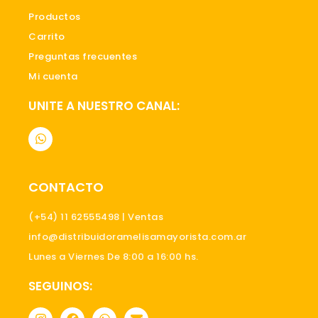
Productos
Carrito
Preguntas frecuentes
Mi cuenta
UNITE A NUESTRO CANAL:
W
h
a
t
s
CONTACTO
a
p
p
(+54) 11 62555498 | Ventas
info@distribuidoramelisamayorista.com.ar
Lunes a Viernes De 8:00 a 16:00 hs.
SEGUINOS:
I
F
W
E