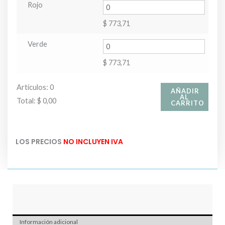
Rojo
$
773,71
Verde
$
773,71
Artículos
:
0
AÑADIR
AL
Total
:
$ 0,00
CARRITO
0
Artículos.
LOS PRECIOS
NO INCLUYEN IVA
Tu
total
es
$ 0,00
Información adicional