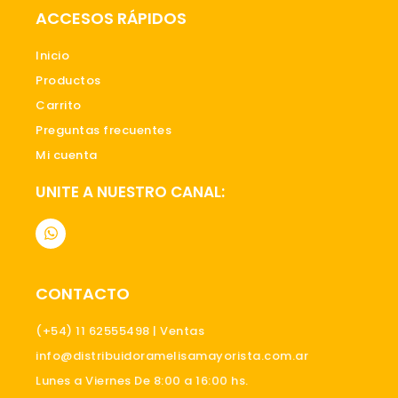
ACCESOS RÁPIDOS
Inicio
Productos
Carrito
Preguntas frecuentes
Mi cuenta
UNITE A NUESTRO CANAL:
W
h
a
t
s
CONTACTO
a
p
p
(+54) 11 62555498 | Ventas
info@distribuidoramelisamayorista.com.ar
Lunes a Viernes De 8:00 a 16:00 hs.