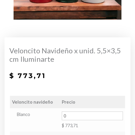
Veloncito Navideño x unid. 5,5×3,5
cm Iluminarte
$
773,71
Veloncito navideño
Precio
Blanco
$
773,71