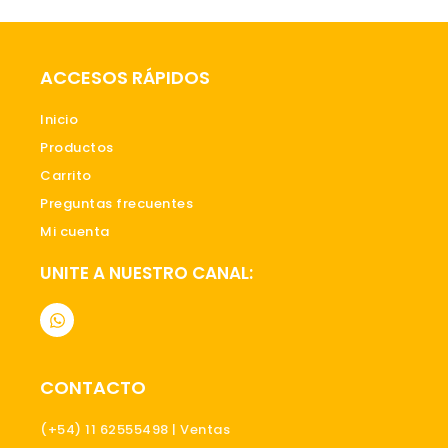
ACCESOS RÁPIDOS
Inicio
Productos
Carrito
Preguntas frecuentes
Mi cuenta
UNITE A NUESTRO CANAL:
W
h
a
t
s
CONTACTO
a
p
p
(+54) 11 62555498 | Ventas