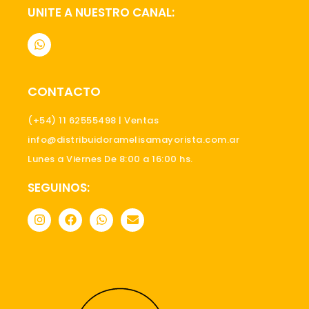
UNITE A NUESTRO CANAL:
W
h
a
t
s
CONTACTO
a
p
p
(+54) 11 62555498 | Ventas
info@distribuidoramelisamayorista.com.ar
Lunes a Viernes De 8:00 a 16:00 hs.
SEGUINOS:
I
F
W
E
n
a
h
n
s
c
a
v
t
e
t
e
a
b
s
l
g
o
a
o
r
o
p
p
a
k
p
e
m