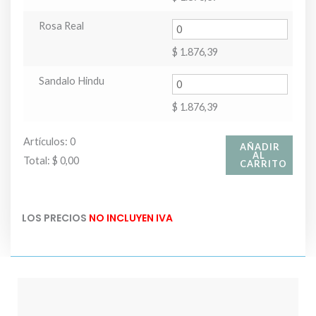
Rosa Real
$
1.876,39
Sandalo Hindu
$
1.876,39
Artículos
:
0
AÑADIR
AL
Total
:
$ 0,00
CARRITO
0
Artículos.
LOS PRECIOS
NO INCLUYEN IVA
Tu
total
es
$ 0,00