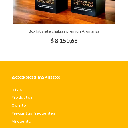
Box kit siete chakras premiun Aromanza
$
8.150,68
ACCESOS RÁPIDOS
Inicio
Productos
Carrito
Preguntas frecuentes
Mi cuenta