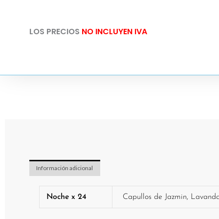
0
Artículos.
LOS PRECIOS
NO INCLUYEN IVA
Tu
total
es
$ 0,00
Información adicional
Noche x 24
Capullos de Jazmin, Lavandas