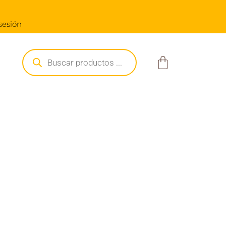
 a $250.000
 sesión
Búsqueda
de
Carrito
productos