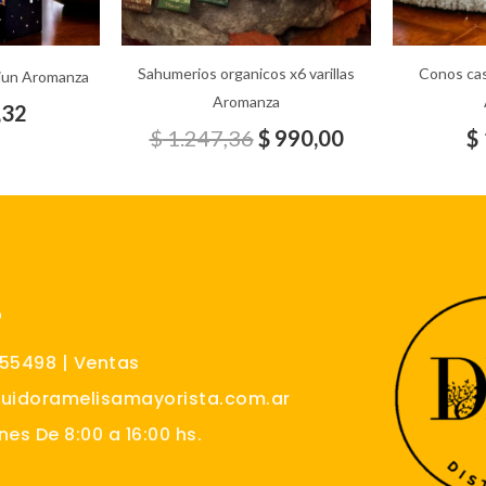
Sahumerios organicos x6 varillas
Conos cas
miun Aromanza
Aromanza
,32
$
1.247,36
$
990,00
$
O
555498 | Ventas
buidoramelisamayorista.com.ar
nes De 8:00 a 16:00 hs.