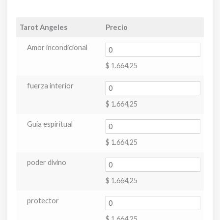
Tarot Angeles
Precio
Amor incondicional
$
1.664,25
fuerza interior
$
1.664,25
Guia espiritual
$
1.664,25
poder divino
$
1.664,25
protector
$
1.664,25