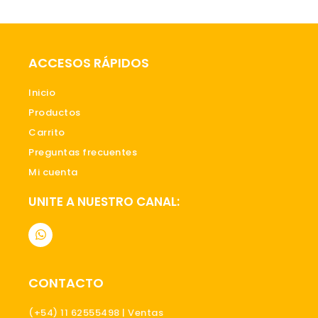
ACCESOS RÁPIDOS
Inicio
Productos
Carrito
Preguntas frecuentes
Mi cuenta
UNITE A NUESTRO CANAL:
W
h
a
t
s
CONTACTO
a
p
p
(+54) 11 62555498 | Ventas