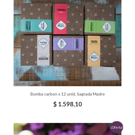
Bomba carbon x 12 unid. Sagrada Madre
$
1.598,10
El
El
¡Oferta!
precio
precio