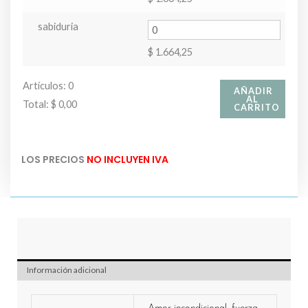
sabiduria
$
1.664,25
Artículos
:
0
AÑADIR
AL
Total
:
$ 0,00
CARRITO
0
Artículos.
LOS PRECIOS
NO INCLUYEN IVA
Tu
total
es
$ 0,00
Información adicional