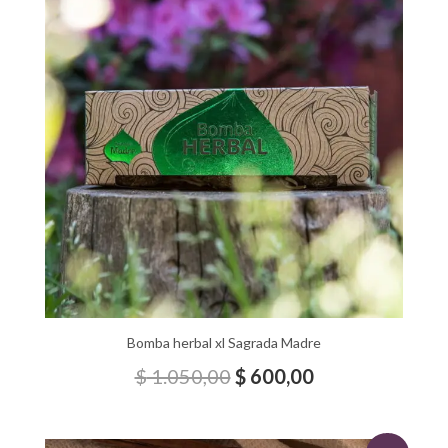
original
actual
era:
es:
$ 1.050,00.
$ 600,00.
Bomba herbal xl Sagrada Madre
$
1.050,00
$
600,00