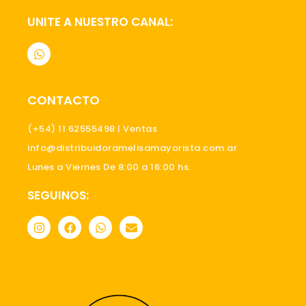
UNITE A NUESTRO CANAL:
W
h
a
t
s
CONTACTO
a
p
p
(+54) 11 62555498 | Ventas
info@distribuidoramelisamayorista.com.ar
Lunes a Viernes De 8:00 a 16:00 hs.
SEGUINOS:
I
F
W
E
n
a
h
n
s
c
a
v
t
e
t
e
a
b
s
l
g
o
a
o
r
o
p
p
a
k
p
e