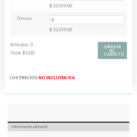
$
10.559,00
Oscuro
$
10.559,00
Artículos
:
0
AÑADIR
AL
Total
:
$ 0,00
CARRITO
0
Artículos.
LOS PRECIOS
NO INCLUYEN IVA
Tu
total
es
$ 0,00
Información adicional