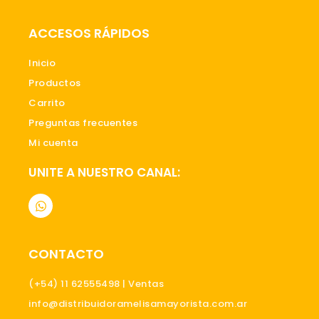
ACCESOS RÁPIDOS
Inicio
Productos
Carrito
Preguntas frecuentes
Mi cuenta
UNITE A NUESTRO CANAL:
W
h
a
t
s
CONTACTO
a
p
p
(+54) 11 62555498 | Ventas
info@distribuidoramelisamayorista.com.ar