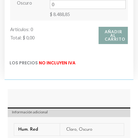
Oscuro
$
8.488,85
Artículos
:
0
AÑADIR
AL
Total
:
$ 0,00
CARRITO
0
Artículos.
LOS PRECIOS
NO INCLUYEN IVA
Tu
total
es
$ 0,00
Información adicional
Hum. Red
Claro, Oscuro