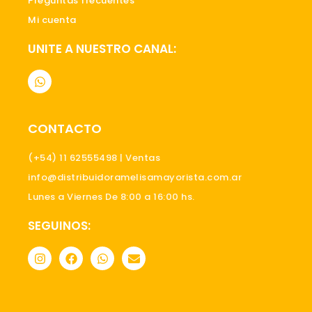
Preguntas frecuentes
Mi cuenta
UNITE A NUESTRO CANAL:
W
h
a
t
s
CONTACTO
a
p
p
(+54) 11 62555498 | Ventas
info@distribuidoramelisamayorista.com.ar
Lunes a Viernes De 8:00 a 16:00 hs.
SEGUINOS:
I
F
W
E
n
a
h
n
s
c
a
v
t
e
t
e
a
b
s
l
g
o
a
o