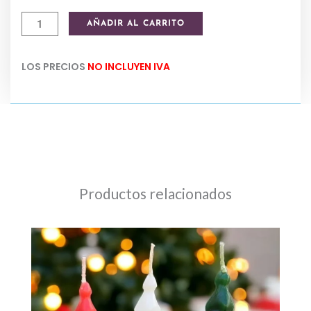
Cascanueces
AÑADIR AL CARRITO
x
3
LOS PRECIOS
NO INCLUYEN IVA
unidades
15
cm
cantidad
Productos relacionados