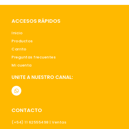
ACCESOS RÁPIDOS
Inicio
Productos
Carrito
Preguntas frecuentes
Mi cuenta
UNITE A NUESTRO CANAL:
W
h
a
t
s
CONTACTO
a
p
p
(+54) 11 62555498 | Ventas