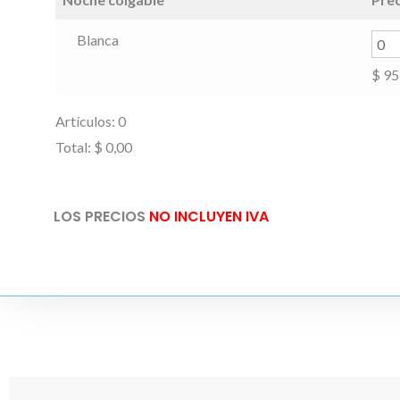
Blanca
$
95
Artículos
:
0
Total
:
$ 0,00
0
Artículos.
LOS PRECIOS
NO INCLUYEN IVA
Tu
total
es
$ 0,00