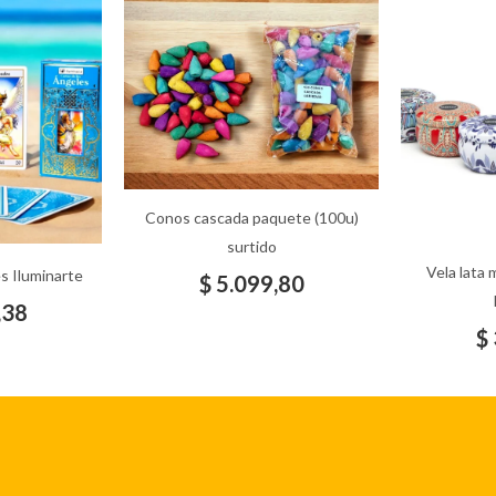
Conos cascada paquete (100u)
surtido
Vela lata 
s Iluminarte
$
5.099,80
,38
$