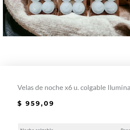
Velas de noche x6 u. colgable Ilumin
$
959,09
Noche colgable
Prec