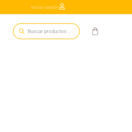
Iniciar sesión
 a $250.000
Búsqueda
de
Carrito
productos