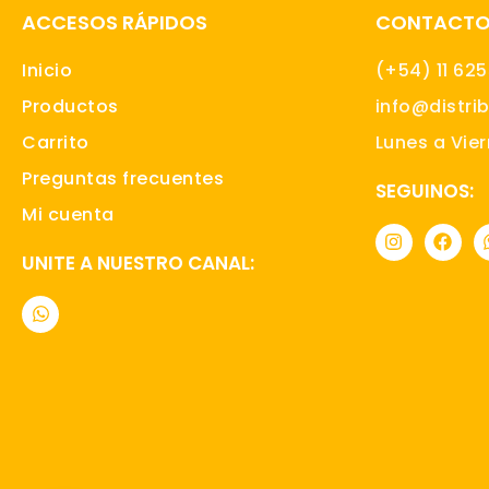
ACCESOS RÁPIDOS
CONTACT
Inicio
(+54) 11 62
Productos
info@distri
Carrito
Lunes a Vier
Preguntas frecuentes
SEGUINOS:
Mi cuenta
I
F
n
a
UNITE A NUESTRO CANAL:
s
c
t
e
W
a
b
h
g
o
a
r
o
t
a
k
s
m
a
p
p