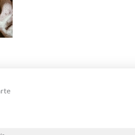
arte
io