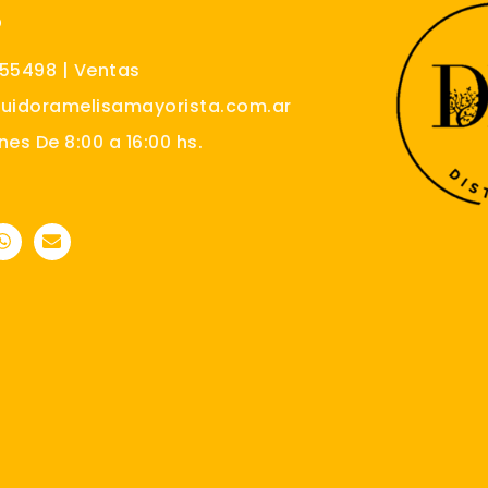
O
555498 | Ventas
buidoramelisamayorista.com.ar
nes De 8:00 a 16:00 hs.
W
E
h
n
a
v
t
e
s
l
a
o
p
p
p
e