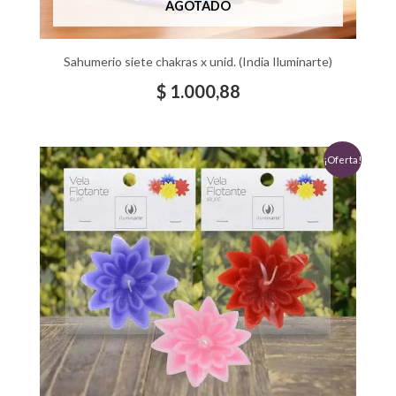
AGOTADO
Sahumerio siete chakras x unid. (India Iluminarte)
$
1.000,88
El
El
¡Oferta!
precio
precio
original
actual
era:
es:
$ 1.517,41.
$ 1.000,00.