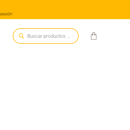
 $250.000
 sesión
Búsqueda
de
Carrito
productos