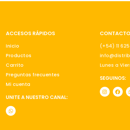
ACCESOS RÁPIDOS
CONTACT
Inicio
(+54) 11 62
Productos
info@distri
Carrito
Lunes a Vier
Preguntas frecuentes
SEGUINOS:
Mi cuenta
I
F
n
a
UNITE A NUESTRO CANAL:
s
c
t
e
W
a
b
h
g
o
a
r
o
t
a
k
s
m