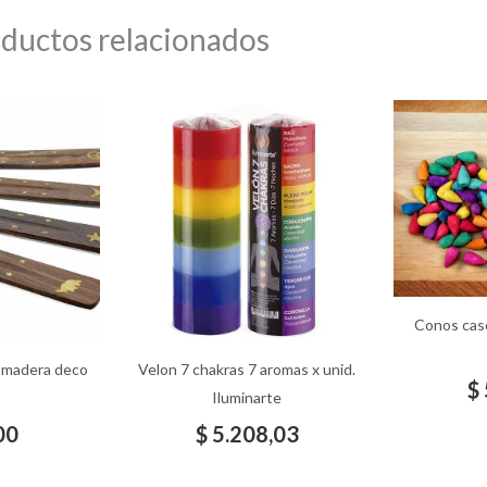
ductos relacionados
Conos cas
 madera deco
Velon 7 chakras 7 aromas x unid.
$
Iluminarte
00
$
5.208,03