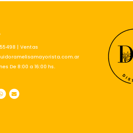
O
555498 | Ventas
buidoramelisamayorista.com.ar
nes De 8:00 a 16:00 hs.
W
E
h
n
a
v
t
e
s
l
a
o
p
p
p
e