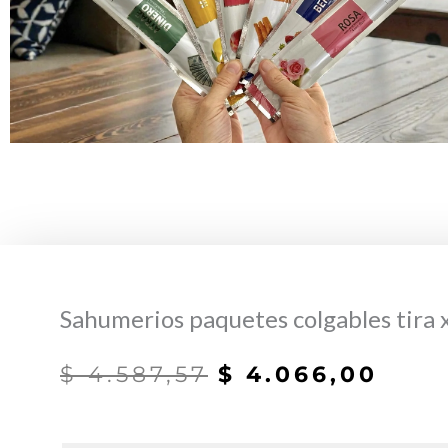
Sahumerios paquetes colgables tira 
El
El
$
4.587,57
$
4.066,00
precio
prec