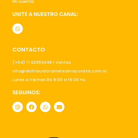
Mi cuenta
UNITE A NUESTRO CANAL:
W
h
a
t
s
CONTACTO
a
p
p
(+54) 11 62555498 | Ventas
info@distribuidoramelisamayorista.com.ar
Lunes a Viernes De 8:00 a 16:00 hs.
SEGUINOS:
I
F
W
E
n
a
h
n
s
c
a
v
t
e
t
e
a
b
s
l
g
o
a
o
r
o
p
p