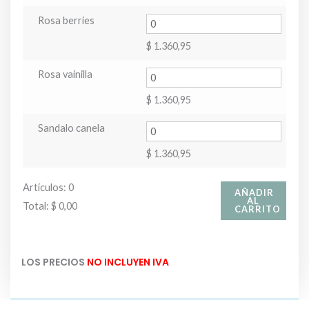
Rosa berries
$
1.360,95
Rosa vainilla
$
1.360,95
Sandalo canela
$
1.360,95
Artículos
:
0
AÑADIR
AL
Total
:
$ 0,00
CARRITO
0
Artículos.
LOS PRECIOS
NO INCLUYEN IVA
Tu
total
es