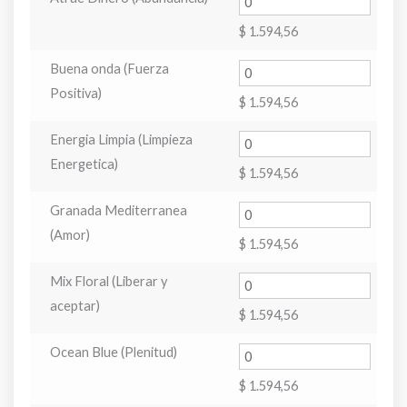
$
1.594,56
Buena onda (Fuerza
Positiva)
$
1.594,56
Energia Limpia (Limpieza
Energetica)
$
1.594,56
Granada Mediterranea
(Amor)
$
1.594,56
Mix Floral (Liberar y
aceptar)
$
1.594,56
Ocean Blue (Plenitud)
$
1.594,56