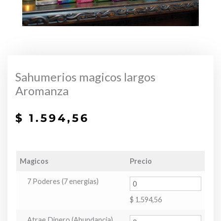
Sahumerios magicos largos
Aromanza
$
1.594,56
Magicos
Precio
7 Poderes (7 energias)
$
1.594,56
Atrae Dinero (Abundancia)