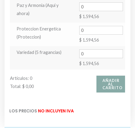
Paz y Armonia (Aqui y
ahora)
$
1.594,56
Proteccion Energetica
(Proteccion)
$
1.594,56
Variedad (5 fragancias)
$
1.594,56
Artículos
:
0
AÑADIR
AL
Total
:
$ 0,00
CARRITO
0
Artículos.
LOS PRECIOS
NO INCLUYEN IVA
Tu
total
es