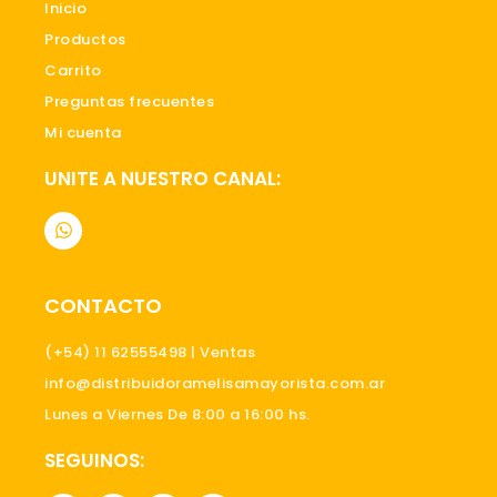
Inicio
Productos
Carrito
Preguntas frecuentes
Mi cuenta
UNITE A NUESTRO CANAL:
W
h
a
t
s
CONTACTO
a
p
p
(+54) 11 62555498 | Ventas
info@distribuidoramelisamayorista.com.ar
Lunes a Viernes De 8:00 a 16:00 hs.
SEGUINOS: