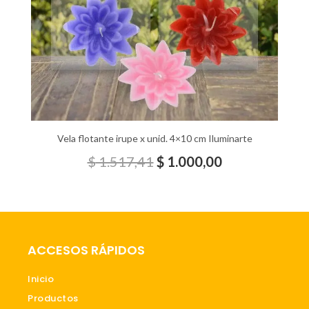
$ 1.517,41.
$ 1.000,00.
Vela flotante irupe x unid. 4×10 cm Iluminarte
$
1.517,41
$
1.000,00
ACCESOS RÁPIDOS
Inicio
Productos