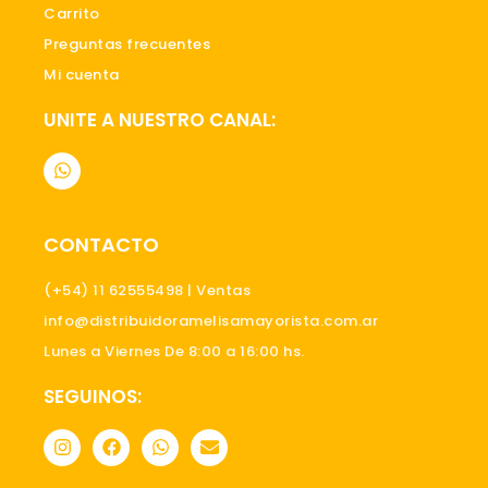
Carrito
Preguntas frecuentes
Mi cuenta
UNITE A NUESTRO CANAL:
W
h
a
t
s
CONTACTO
a
p
p
(+54) 11 62555498 | Ventas
info@distribuidoramelisamayorista.com.ar
Lunes a Viernes De 8:00 a 16:00 hs.
SEGUINOS:
I
F
W
E
n
a
h
n
s
c
a
v