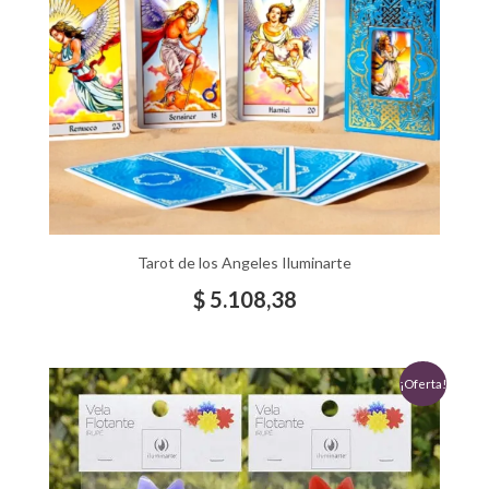
Tarot de los Angeles Iluminarte
$
5.108,38
El
El
¡Oferta!
precio
precio
original
actual
era:
es: