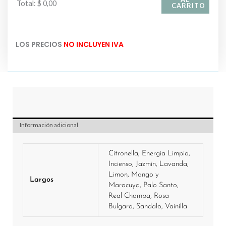
Total
:
$ 0,00
CARRITO
0
Artículos.
LOS PRECIOS
NO INCLUYEN IVA
Tu
total
es
$ 0,00
Información adicional
Citronella, Energia Limpia,
Incienso, Jazmin, Lavanda,
Limon, Mango y
Largos
Maracuya, Palo Santo,
Real Champa, Rosa
Bulgara, Sandalo, Vainilla