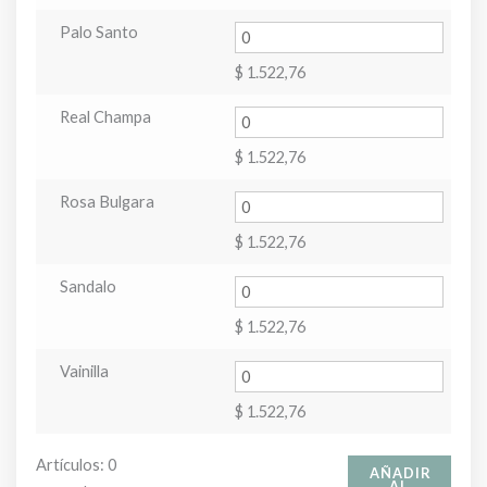
Palo Santo
$
1.522,76
Real Champa
$
1.522,76
Rosa Bulgara
$
1.522,76
Sandalo
$
1.522,76
Vainilla
$
1.522,76
Artículos
:
0
AÑADIR
AL