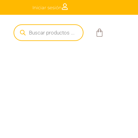
Iniciar sesión
a $250.000
Búsqueda
de
Carrito
productos