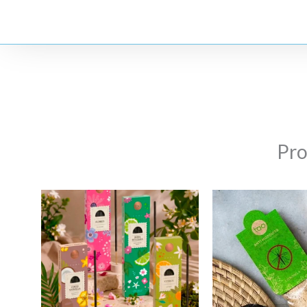
gloria
Sagrada
Madre
cantidad
Pro