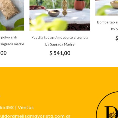
Bomba tao an
by 
polvo anti
Pastilla tao anti mosquito citronela
 sagrada madre
by Sagrada Madre
,00
$
541,00
O
555498 | Ventas
buidoramelisamayorista.com.ar