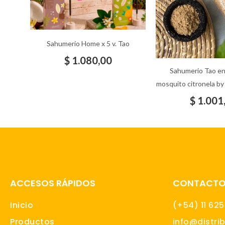
Sahumerio Home x 5 v. Tao
$
1.080,00
Sahumerio Tao en 
mosquito citronela by
$
1.001
ACCESOS RÁPIDOS
CONTACT
Inicio
(+54) 11 62
Productos
info@distri