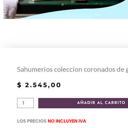
Sahumerios coleccion coronados de 
$
2.545,00
Sahumerios
AÑADIR AL CARRITO
coleccion
coronados
LOS PRECIOS
NO INCLUYEN IVA
de