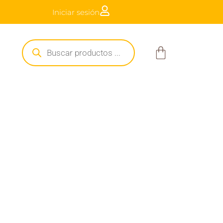
Iniciar sesión
 $250.000
Búsqueda
de
Carrito
productos