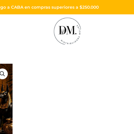
Envíos a todo el país
Enviós sin cargo a CABA en compras superiores a