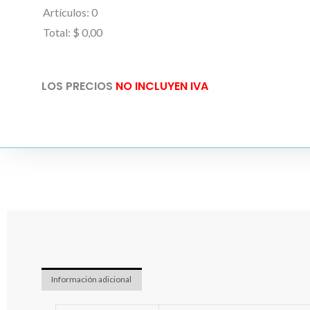
Artículos
:
0
Total
:
$ 0,00
0
Artículos.
LOS PRECIOS
NO INCLUYEN IVA
Tu
total
es
$ 0,00
Información adicional