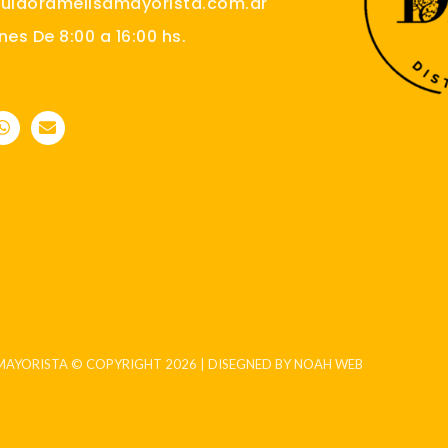
buidoramelisamayorista.com.ar
nes De 8:00 a 16:00 hs.
W
E
h
n
a
v
t
e
s
l
a
o
p
p
p
e
MAYORISTA © COPYRIGHT 2026 | DISEGNED BY NOAH WEB