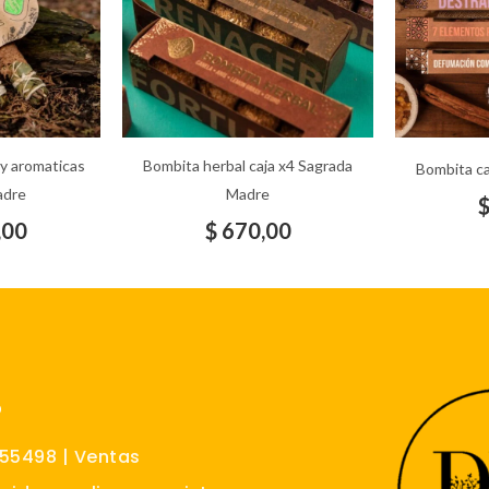
y aromaticas
Bombita herbal caja x4 Sagrada
Bombita ca
adre
Madre
,00
$
670,00
O
555498 | Ventas