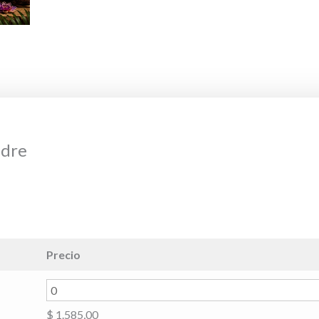
adre
Precio
$
1.585,00