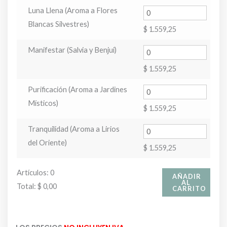
Luna Llena (Aroma a Flores
Blancas Silvestres)
$
1.559,25
Manifestar (Salvia y Benjui)
$
1.559,25
Purificación (Aroma a Jardines
Místicos)
$
1.559,25
Tranquilidad (Aroma a Lirios
del Oriente)
$
1.559,25
Artículos
:
0
AÑADIR
AL
Total
:
$ 0,00
CARRITO
0
Artículos.