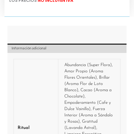
LOS PRECIOS
NO INCLUYEN IVA
Tu
total
es
$ 0,00
Información adicional
Abundancia (Super Flora),
Amor Propio (Aroma
Flores Orientales), Brillar
(Aroma Flor de Loto
Blanco), Cacao (Aroma a
Chocolate),
Empoderamiento (Cafe y
Dulce Vainilla), Fuerza
Interior (Aroma a Sándalo
y Rosas), Gratitud
Ritual
(Lavanda Astral),