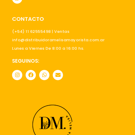
h
a
t
s
CONTACTO
a
p
p
(+54) 11 62555498 | Ventas
info@distribuidoramelisamayorista.com.ar
Lunes a Viernes De 8:00 a 16:00 hs.
SEGUINOS:
I
F
W
E
n
a
h
n
s
c
a
v
t
e
t
e
a
b
s
l
g
o
a
o
r
o
p
p
a
k
p
e
m