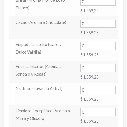
Brillar (Aroma Flor de Loto
Blanco)
$
1.559,25
Cacao (Aroma a Chocolate)
$
1.559,25
Empoderamiento (Cafe y
Dulce Vainilla)
$
1.559,25
Fuerza Interior (Aroma a
Sándalo y Rosas)
$
1.559,25
Gratitud (Lavanda Astral)
$
1.559,25
Limpieza Energética (Aroma a
Mirra y Olíbano)
$
1.559,25