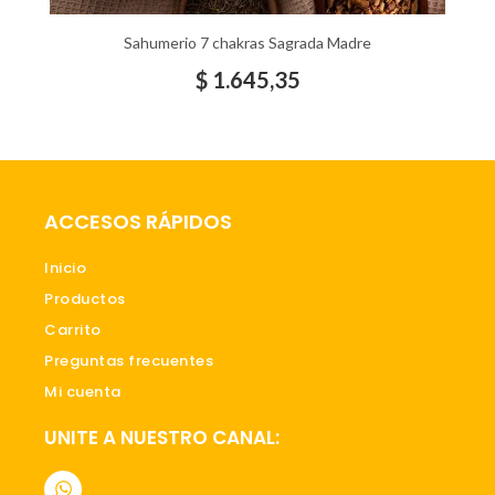
Sahumerio 7 chakras Sagrada Madre
$
1.645,35
ACCESOS RÁPIDOS
Inicio
Productos
Carrito
Preguntas frecuentes
Mi cuenta
UNITE A NUESTRO CANAL:
W