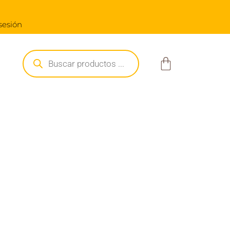
 a $250.000
 sesión
Búsqueda
de
Carrito
productos