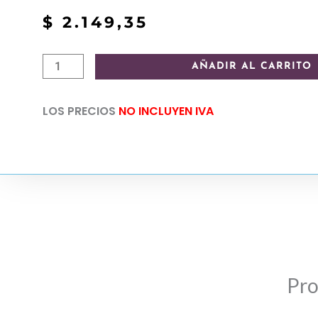
$
2.149,35
Sahumerio
AÑADIR AL CARRITO
oraculo
bruja
LOS PRECIOS
NO INCLUYEN IVA
verde
Sagrada
Madre
cantidad
Pro