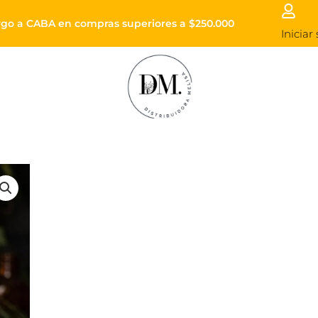
Envíos a todo el país
Enviós sin cargo a CABA en compras superiores
Iniciar