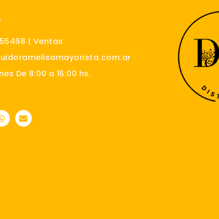
O
555498 | Ventas
buidoramelisamayorista.com.ar
nes De 8:00 a 16:00 hs.
W
E
h
n
a
v
t
e
s
l
a
o
p
p
p
e