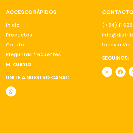
ACCESOS RÁPIDOS
CONTACT
Inicio
(+54) 11 62
Productos
info@distri
Carrito
Lunes a Vier
Preguntas frecuentes
SEGUINOS:
Mi cuenta
I
F
n
a
UNITE A NUESTRO CANAL:
s
c
t
e
W
a
b
h
g
o
a
r
o
t
a
k
s
m
a
p
p