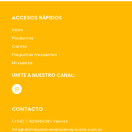
ACCESOS RÁPIDOS
Inicio
Productos
Carrito
Preguntas frecuentes
Mi cuenta
UNITE A NUESTRO CANAL:
W
h
a
t
s
CONTACTO
a
p
p
(+54) 11 62555498 | Ventas
info@distribuidoramelisamayorista.com.ar