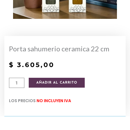
Porta sahumerio ceramica 22 cm
$
3.605,00
Porta
AÑADIR AL CARRITO
sahumerio
ceramica
LOS PRECIOS
NO INCLUYEN IVA
22
cm
cantidad