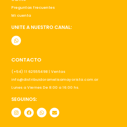
Preguntas frecuentes
Mi cuenta
UNITE A NUESTRO CANAL:
W
h
a
t
s
CONTACTO
a
p
p
(+54) 11 62555498 | Ventas
info@distribuidoramelisamayorista.com.ar
Lunes a Viernes De 8:00 a 16:00 hs.
SEGUINOS:
I
F
W
E
n
a
h
n
s
c
a
v
t
e
t
e