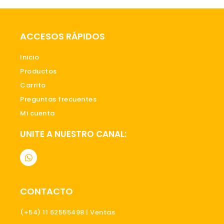
ACCESOS RÁPIDOS
Inicio
Productos
Carrito
Preguntas frecuentes
Mi cuenta
UNITE A NUESTRO CANAL:
W
h
a
t
s
CONTACTO
a
p
p
(+54) 11 62555498 | Ventas