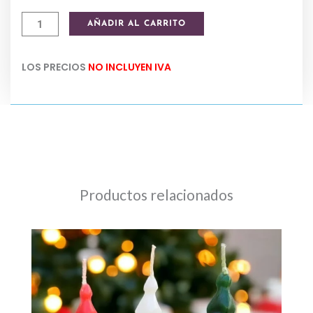
Papa
AÑADIR AL CARRITO
Noel
resina
LOS PRECIOS
NO INCLUYEN IVA
x
unidad
5,5
cm
cantidad
Productos relacionados