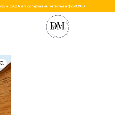
todo el país
Enviós sin cargo a CABA en compras superiores 