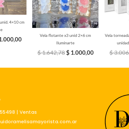
 unid. 4×10 cm
te
Vela flotante x3 unid 2×6 cm
Vela torneada
1.000,00
Iluminarte
unidad
$
1.642,78
$
1.000,00
$
3.006
O
555498 | Ventas
buidoramelisamayorista.com.ar