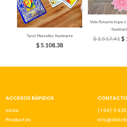
Vela flotante irupe x
Iluminar
Tarot Marselles Iluminarte
$
1.517,41
$
$
5.108,38
ACCESOS RÁPIDOS
CONTACT
Inicio
(+54) 11 62
Productos
info@distri