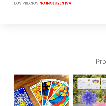
los
LOS PRECIOS
NO INCLUYEN IVA
Signos
Iluminarte
cantidad
Pro
El
pr
or
er
$ 