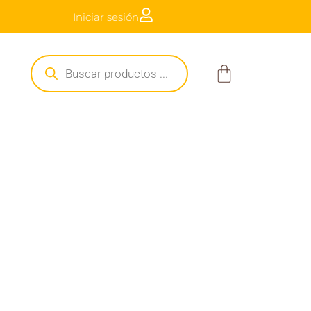
Iniciar sesión
a $250.000
Búsqueda
de
Carrito
productos