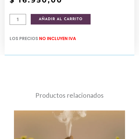
$
16.950,00
Lampara
AÑADIR AL CARRITO
de
sal
LOS PRECIOS
NO INCLUYEN IVA
del
himalaya
Elefante
cantidad
Productos relacionados