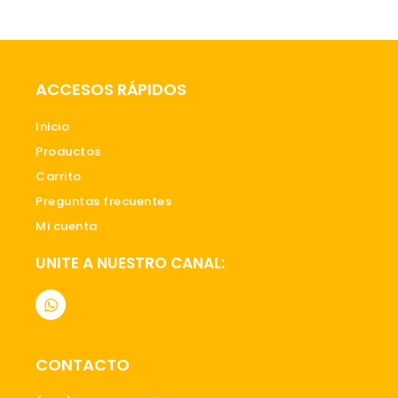
ACCESOS RÁPIDOS
Inicio
Productos
Carrito
Preguntas frecuentes
Mi cuenta
UNITE A NUESTRO CANAL:
W
h
a
t
s
CONTACTO
a
p