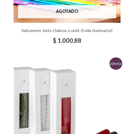
AGOTADO
Sahumerio siete chakras x unid. (India Iluminarte)
$
1.000,88
El
El
¡Oferta!
precio
precio
original
actual
era:
es:
$ 3.006,94.
$ 2.000,00.