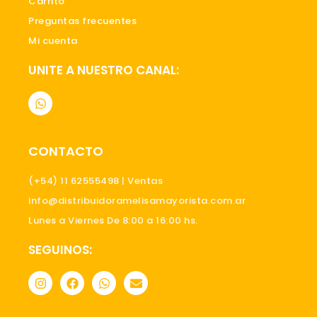
Carrito
Preguntas frecuentes
Mi cuenta
UNITE A NUESTRO CANAL:
W
h
a
t
s
CONTACTO
a
p
p
(+54) 11 62555498 | Ventas
info@distribuidoramelisamayorista.com.ar
Lunes a Viernes De 8:00 a 16:00 hs.
SEGUINOS:
I
F
W
E
n
a
h
n
s
c
a
v
t
e
t
e