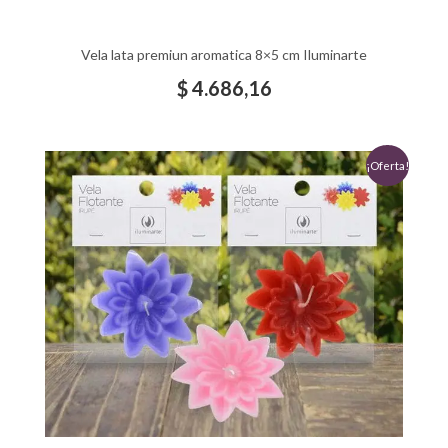
Vela lata premiun aromatica 8×5 cm Iluminarte
$
4.686,16
El
El
¡Oferta!
precio
precio
original
actual
era:
es:
$ 1.517,41.
$ 1.000,00.