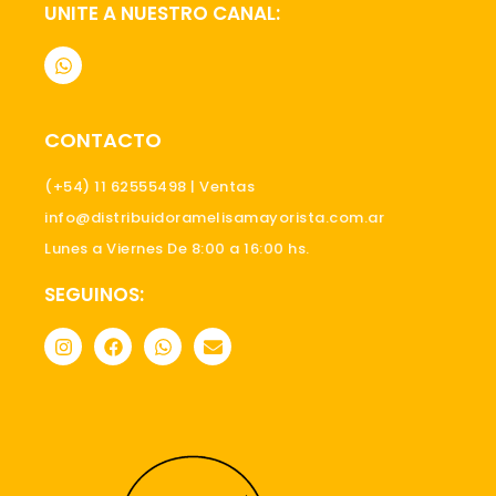
UNITE A NUESTRO CANAL:
W
h
a
t
s
CONTACTO
a
p
p
(+54) 11 62555498 | Ventas
info@distribuidoramelisamayorista.com.ar
Lunes a Viernes De 8:00 a 16:00 hs.
SEGUINOS:
I
F
W
E
n
a
h
n
s
c
a
v
t
e
t
e
a
b
s
l
g
o
a
o
r
o
p
p
a
k
p
e
m