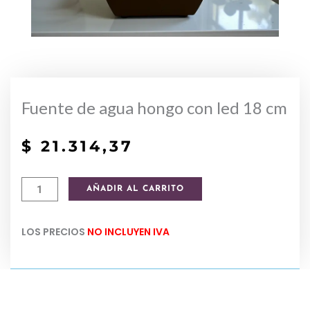
Fuente de agua hongo con led 18 cm
$
21.314,37
Fuente
AÑADIR AL CARRITO
de
agua
LOS PRECIOS
NO INCLUYEN IVA
hongo
con
led
18