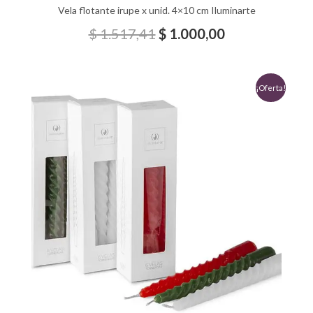
Vela flotante irupe x unid. 4×10 cm Iluminarte
$
1.517,41
$
1.000,00
El
El
¡Oferta!
precio
precio
original
actual
era:
es:
$ 3.006,94.
$ 2.000,00.