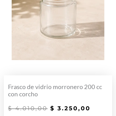
Frasco de vidrio morronero 200 cc
con corcho
El
El
$
4.010,00
$
3.250,00