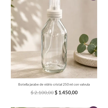
precio
precio
original
actual
era:
es:
$ 2.100,00.
$ 1.450,00.
Botella jarabe de vidrio cristal 250 ml con valvula
$
2.100,00
$
1.450,00