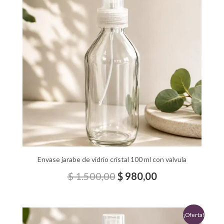
era:
es:
$ 1.500,00.
$ 980,00.
Envase jarabe de vidrio cristal 100 ml con valvula
$
1.500,00
$
980,00
El
El
¡Oferta!