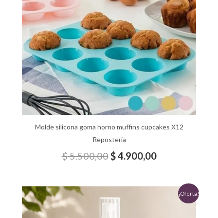
Molde silicona goma horno muffins cupcakes X12
Reposteria
$
5.500,00
$
4.900,00
El
El
¡Oferta!
precio
precio
original
actual