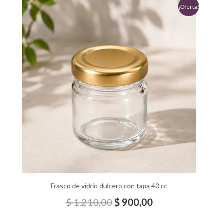
El
El
¡Oferta!
precio
precio
original
actual
era:
es:
$ 1.210,00.
$ 900,00.
Frasco de vidrio dulcero con tapa 40 cc
$
1.210,00
$
900,00