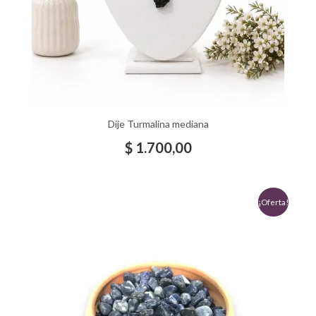
Dije Turmalina mediana
$
1.700,00
El
El
¡Oferta!
precio
precio
original
actual
era:
es:
$ 4.290,00.
$ 3.900,00.