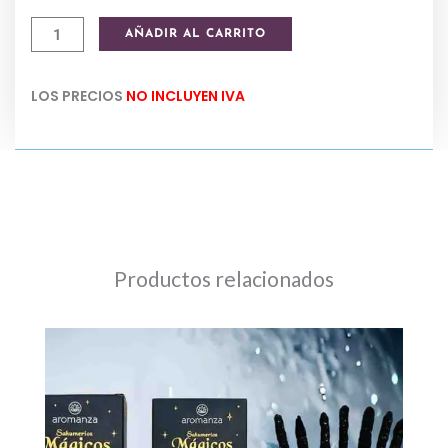
precio
preci
Colgante
AÑADIR AL CARRITO
original
actua
ojo
turco
era:
es:
LOS PRECIOS
NO INCLUYEN IVA
de
$ 3.800,00.
$ 3.60
vidrio
20
cm
cantidad
Productos relacionados