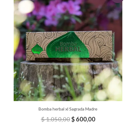
precio
precio
original
actual
era:
es:
$ 1.050,00.
$ 600,00.
Bomba herbal xl Sagrada Madre
$
1.050,00
$
600,00