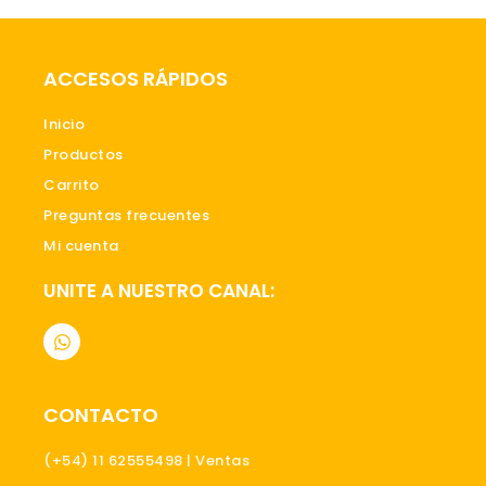
ACCESOS RÁPIDOS
Inicio
Productos
Carrito
Preguntas frecuentes
Mi cuenta
UNITE A NUESTRO CANAL:
W
h
a
t
s
CONTACTO
a
p
p
(+54) 11 62555498 | Ventas