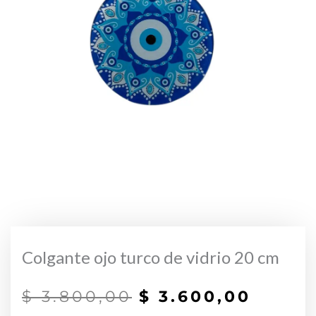
Colgante ojo turco de vidrio 20 cm
El
El
$
3.800,00
$
3.600,00