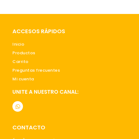
ACCESOS RÁPIDOS
Inicio
Productos
Carrito
Preguntas frecuentes
Mi cuenta
UNITE A NUESTRO CANAL:
W
h
a
t
s
CONTACTO
a
p