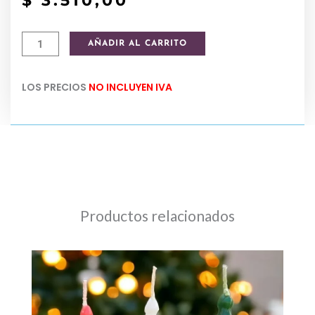
$
3.510,00
Colgante
AÑADIR AL CARRITO
de
metal
LOS PRECIOS
NO INCLUYEN IVA
figuras
navideñas
14
cm
cantidad
Productos relacionados